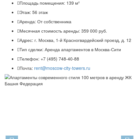
Площадь помещения:
139 м²
Этаж:
56 этаж
Аренда:
От собственника
Месячная стоимость аренды:
359 000 руб.
Адрес:
г. Москва, 1-й Красногвардейский проезд, д. 12
Тип сделки:
Аренда апартаментов в Москва-Сити
Телефон:
+7 (495) 748-40-88
Почта:
rent@moscow-city-towers.ru
Previous
N