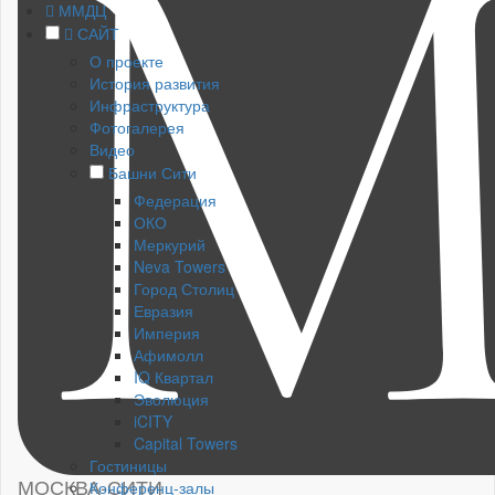
ММДЦ
САЙТ
О проекте
История развития
Инфраструктура
Фотогалерея
Видео
Башни Сити
Федерация
ОКО
Меркурий
Neva Towers
Город Столиц
Евразия
Империя
Афимолл
IQ Квартал
Эволюция
iCITY
Capital Towers
Гостиницы
МОСКВА-СИТИ
Конференц-залы