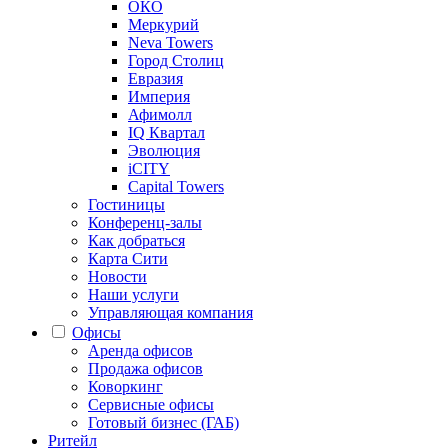
ОКО
Меркурий
Neva Towers
Город Столиц
Евразия
Империя
Афимолл
IQ Квартал
Эволюция
iCITY
Capital Towers
Гостиницы
Конференц-залы
Как добраться
Карта Сити
Новости
Наши услуги
Управляющая компания
Офисы
Аренда офисов
Продажа офисов
Коворкинг
Сервисные офисы
Готовый бизнес (ГАБ)
Ритейл