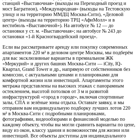
станций «Выставочная» (выходы на Переходный проезд и
мост Багратион), «Международная» (выходы на Тестовскую
улицу и на территорию ММДЦ Москва-Сити), «Деловой
центр» (выходы на территорию ТРЦ «АфиМолл» и в
вестибюль «Выставочной»). На автобусе № 12 — до
остановки у ст. м. «Выставочная»; на автобусе № 243 до
остановки «1-й Красногвардейский проезд».
Если вы рассматриваете аренду или покупку современных
апартаментов 220 м² в деловом центре Москвы, мы подберём
для вас эксклюзивные варианты в премиальном ЖК
«Меркурий» и других башнях Москва-Сити — iCity, IQ-
Квартал, Grand Tower и др., напрямую от собственников без
комиссии, с актуальными ценами и планировками для
комфортной жизни или инвестиций. Апартаменты этого
метража представлены на высоких этажах с панорамным
остеклением, высотой потолков от 3 м и развитой
инфраструктурой «город в городе», включая спортивные
залы, СПА и зелёные зоны отдыха. Оставьте заявку, и мы
отправим вам индивидуальную подборку лучших лотов 220
м² в Москва-Сити с подробными планировками,
фотографиями, видеообзорами и финансовой моделью по
каждому объекту, чтобы вы могли сравнить варианты по цене,
виду из окон, классу здания и возможностям для жизни или
инвестиций. Все объекты доступны для индивидуального