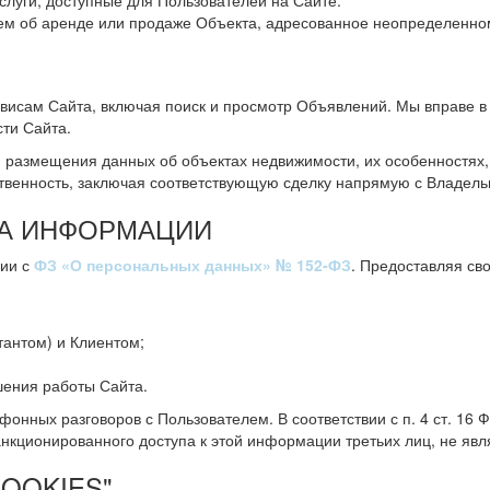
луги, доступные для Пользователей на Сайте.
об аренде или продаже Объекта, адресованное неопределенному
рвисам Сайта, включая поиск и просмотр Объявлений. Мы вправе 
ти Сайта.
размещения данных об объектах недвижимости, их особенностях, 
твенность, заключая соответствующую сделку напрямую с Владель
ТА ИНФОРМАЦИИ
вии с
ФЗ «О персональных данных» № 152-ФЗ
. Предоставляя св
тантом) и Клиентом;
шения работы Сайта.
фонных разговоров с Пользователем. В соответствии с п. 4 ст. 1
ционированного доступа к этой информации третьих лиц, не явл
OOKIES"