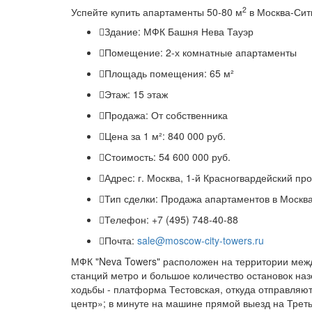
2
Успейте купить апартаменты 50-80 м
в Москва-Сити
Здание:
МФК Башня Нева Тауэр
Помещение:
2-х комнатные апартаменты
Площадь помещения:
65 м²
Этаж:
15 этаж
Продажа:
От собственника
Цена за 1 м²:
840 000 руб.
Стоимость:
54 600 000 руб.
Адрес:
г. Москва, 1-й Красногвардейский про
Тип сделки:
Продажа апартаментов в Москв
Телефон:
+7 (495) 748-40-88
Почта:
sale@moscow-city-towers.ru
МФК "Neva Towers" расположен на территории межд
станций метро и большое количество остановок наз
ходьбы - платформа Тестовская, откуда отправляют
центр»; в минуте на машине прямой выезд на Треть