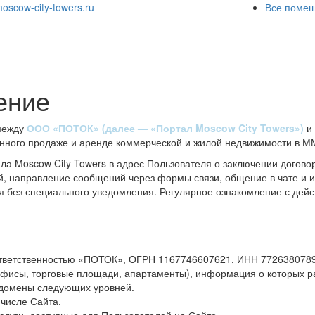
oscow-city-towers.ru
Все помещ
и
ение
 между
ООО «ПОТОК» (далее — «Портал Moscow City Towers»)
и 
нного продаже и аренде коммерческой и жилой недвижимости в М
а Moscow City Towers в адрес Пользователя о заключении догово
ий, направление сообщений через формы связи, общение в чате и 
я без специального уведомления. Регулярное ознакомление с де
тветственностью «ПОТОК», ОГРН 1167746607621, ИНН 7726380789
исы, торговые площади, апартаменты), информация о которых р
е домены следующих уровней.
 числе Сайта.