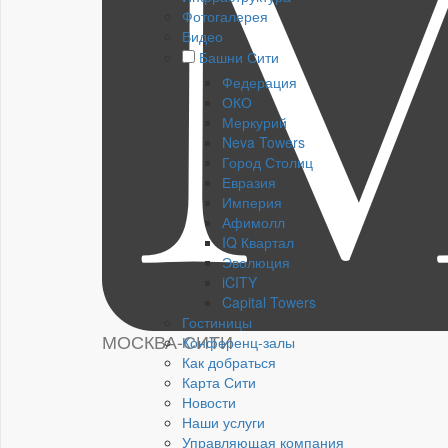
Фотогалерея
Видео
Башни Сити
Федерация
ОКО
Меркурий
Neva Towers
Город Столиц
Евразия
Империя
Афимолл
IQ Квартал
Эволюция
iCITY
Capital Towers
Гостиницы
МОСКВА-СИТИ
Конференц-залы
Как добраться
Карта Сити
Новости
Наши услуги
Управляющая компания