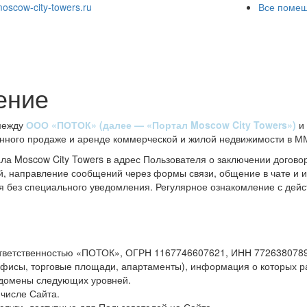
oscow-city-towers.ru
Все помещ
и
ение
 между
ООО «ПОТОК» (далее — «Портал Moscow City Towers»)
и 
нного продаже и аренде коммерческой и жилой недвижимости в М
а Moscow City Towers в адрес Пользователя о заключении догово
ий, направление сообщений через формы связи, общение в чате и 
я без специального уведомления. Регулярное ознакомление с де
тветственностью «ПОТОК», ОГРН 1167746607621, ИНН 7726380789
исы, торговые площади, апартаменты), информация о которых р
е домены следующих уровней.
 числе Сайта.