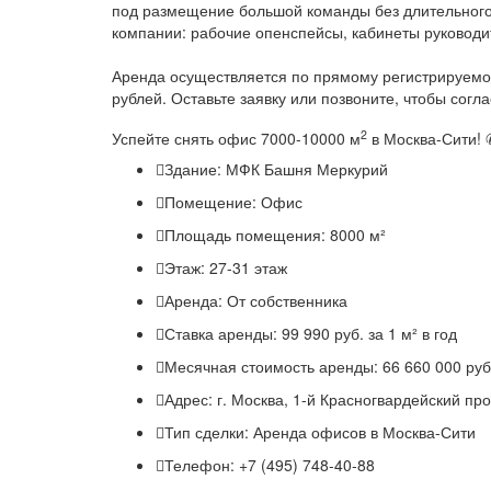
под размещение большой команды без длительного
компании: рабочие опенспейсы, кабинеты руководи
Аренда осуществляется по прямому регистрируемому
рублей. Оставьте заявку или позвоните, чтобы сог
2
Успейте снять офис 7000-10000 м
в Москва-Сити! 
Здание:
МФК Башня Меркурий
Помещение:
Офис
Площадь помещения:
8000 м²
Этаж:
27-31 этаж
Аренда:
От собственника
Ставка аренды:
99 990 руб. за 1 м² в год
Месячная стоимость аренды:
66 660 000 руб
Адрес:
г. Москва, 1-й Красногвардейский про
Тип сделки:
Аренда офисов в Москва-Сити
Телефон:
+7 (495) 748-40-88