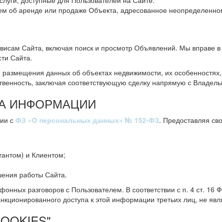
луги, доступные для Пользователей на Сайте.
об аренде или продаже Объекта, адресованное неопределенному
рвисам Сайта, включая поиск и просмотр Объявлений. Мы вправе 
ти Сайта.
размещения данных об объектах недвижимости, их особенностях, 
твенность, заключая соответствующую сделку напрямую с Владель
ТА ИНФОРМАЦИИ
вии с
ФЗ «О персональных данных» № 152-ФЗ
. Предоставляя св
тантом) и Клиентом;
шения работы Сайта.
фонных разговоров с Пользователем. В соответствии с п. 4 ст. 1
ционированного доступа к этой информации третьих лиц, не явл
OOKIES"