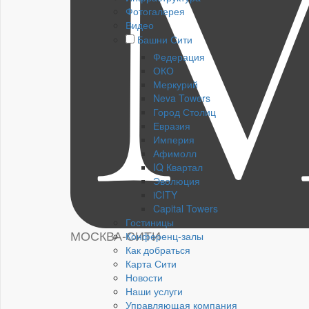
Фотогалерея
Видео
Башни Сити
Федерация
ОКО
Меркурий
Neva Towers
Город Столиц
Евразия
Империя
Афимолл
IQ Квартал
Эволюция
iCITY
Capital Towers
Гостиницы
МОСКВА-СИТИ
Конференц-залы
Как добраться
Карта Сити
Новости
Наши услуги
Управляющая компания