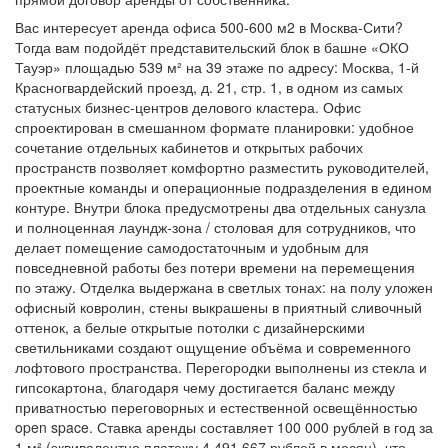
Вас интересует аренда офиса 500-600 м2 в Москва-Сити?
Тогда вам подойдёт представительский блок в башне «ОКО
Тауэр» площадью 539 м² на 39 этаже по адресу: Москва, 1-й
Красногвардейский проезд, д. 21, стр. 1, в одном из самых
статусных бизнес-центров делового кластера. Офис
спроектирован в смешанном формате планировки: удобное
сочетание отдельных кабинетов и открытых рабочих
пространств позволяет комфортно разместить руководителей,
проектные команды и операционные подразделения в едином
контуре. Внутри блока предусмотрены два отдельных санузла
и полноценная лаундж-зона / столовая для сотрудников, что
делает помещение самодостаточным и удобным для
повседневной работы без потери времени на перемещения
по этажу. Отделка выдержана в светлых тонах: на полу уложен
офисный ковролин, стены выкрашены в приятный сливочный
оттенок, а белые открытые потолки с дизайнерскими
светильниками создают ощущение объёма и современного
лофтового пространства. Перегородки выполнены из стекла и
гипсокартона, благодаря чему достигается баланс между
приватностью переговорных и естественной освещённостью
open space. Ставка аренды составляет 100 000 рублей в год за
1 м² (эквивалентно платежу 4 491 667 рублей в месяц), что