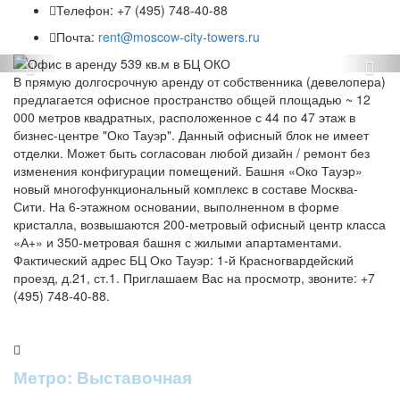
Телефон:
+7 (495) 748-40-88
Почта:
rent@moscow-city-towers.ru
Previous
Ne
В прямую долгосрочную аренду от собственника (девелопера)
предлагается офисное пространство общей площадью ~ 12
000 метров квадратных, расположенное с 44 по 47 этаж в
бизнес-центре "Око Тауэр". Данный офисный блок не имеет
отделки. Может быть согласован любой дизайн / ремонт без
изменения конфигурации помещений. Башня «Око Тауэр»
новый многофункциональный комплекс в составе Москва-
Сити. На 6-этажном основании, выполненном в форме
кристалла, возвышаются 200-метровый офисный центр класса
«А+» и 350-метровая башня с жилыми апартаментами.
Фактический адрес БЦ Око Тауэр: 1-й Красногвардейский
проезд, д.21, ст.1. Приглашаем Вас на просмотр, звоните: +7
(495) 748-40-88.
Метро: Выставочная