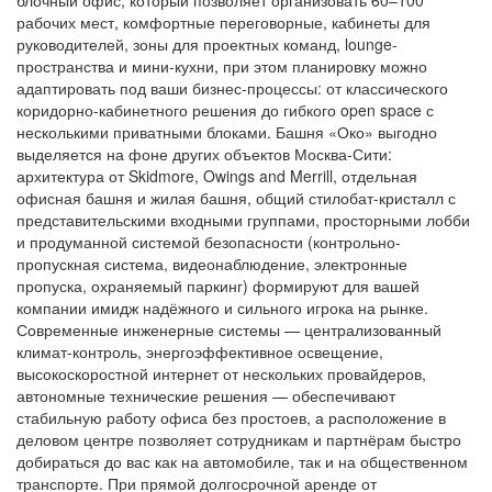
блочный офис, который позволяет организовать 60–100
рабочих мест, комфортные переговорные, кабинеты для
руководителей, зоны для проектных команд, lounge-
пространства и мини-кухни, при этом планировку можно
адаптировать под ваши бизнес-процессы: от классического
коридорно-кабинетного решения до гибкого open space с
несколькими приватными блоками. Башня «Око» выгодно
выделяется на фоне других объектов Москва-Сити:
архитектура от Skidmore, Owings and Merrill, отдельная
офисная башня и жилая башня, общий стилобат-кристалл с
представительскими входными группами, просторными лобби
и продуманной системой безопасности (контрольно-
пропускная система, видеонаблюдение, электронные
пропуска, охраняемый паркинг) формируют для вашей
компании имидж надёжного и сильного игрока на рынке.
Современные инженерные системы — централизованный
климат-контроль, энергоэффективное освещение,
высокоскоростной интернет от нескольких провайдеров,
автономные технические решения — обеспечивают
стабильную работу офиса без простоев, а расположение в
деловом центре позволяет сотрудникам и партнёрам быстро
добираться до вас как на автомобиле, так и на общественном
транспорте. При прямой долгосрочной аренде от