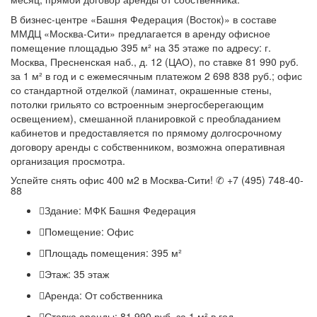
В бизнес-центре «Башня Федерация (Восток)» в составе
ММДЦ «Москва-Сити» предлагается в аренду офисное
помещение площадью 395 м² на 35 этаже по адресу: г.
Москва, Пресненская наб., д. 12 (ЦАО), по ставке 81 990 руб.
за 1 м² в год и с ежемесячным платежом 2 698 838 руб.; офис
со стандартной отделкой (ламинат, окрашенные стены,
потолки грильято со встроенным энергосберегающим
освещением), смешанной планировкой с преобладанием
кабинетов и предоставляется по прямому долгосрочному
договору аренды с собственником, возможна оперативная
организация просмотра.
Успейте снять офис 400 м2 в Москва-Сити! ✆ +7 (495) 748-40-
88
Здание:
МФК Башня Федерация
Помещение:
Офис
Площадь помещения:
395 м²
Этаж:
35 этаж
Аренда:
От собственника
Ставка аренды:
81 990 руб. за 1 м² в год