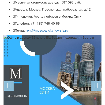
Месячная стоимость аренды:
587 598 руб.
Адрес:
г. Москва, Пресненская набережная, д.12
Тип сделки:
Аренда офисов в Москва-Сити
Телефон:
+7 (495) 748-40-88
Почта:
rent@moscow-city-towers.ru
Previous
N