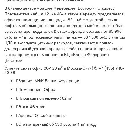
В бизнес-центре «Башня Федерация (Восток)» по адресу:
Пресненская наб., д.12, на 46-м этаже в аренду предлагается
офисное помещение площадью 82,1 м² с отделкой в стиле
лофт и мебелью (по желанию арендатора мебель может быть
вывезена арендодателем); ставка аренды составляет 85 990
руб. за м² в год, ежемесячный платеж — 587 598 руб. с учетом
НДС и эксплуатационных расходов, заключается прямой
долгосрочный договор аренды с собственником, приглашаем
вас на просмотр помещения в БЦ «Башня Федерация
(Восток)».
2
Успейте снять офис 80-120 м
в Москва-Сити! ✆ +7 (495) 748-
40-88
Здание:
МФК Башня Федерация
Помещение:
Офис
Площадь помещения:
82 м²
Этаж:
46 этаж
Аренда:
От собственника
Ставка аренды:
85 990 руб. за 1 м² в год