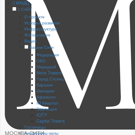
ММДЦ
САЙТ
О проекте
История развития
Инфраструктура
Фотогалерея
Видео
Башни Сити
Федерация
ОКО
Меркурий
Neva Towers
Город Столиц
Евразия
Империя
Афимолл
IQ Квартал
Эволюция
iCITY
Capital Towers
Гостиницы
МОСКВА-СИТИ
Конференц-залы