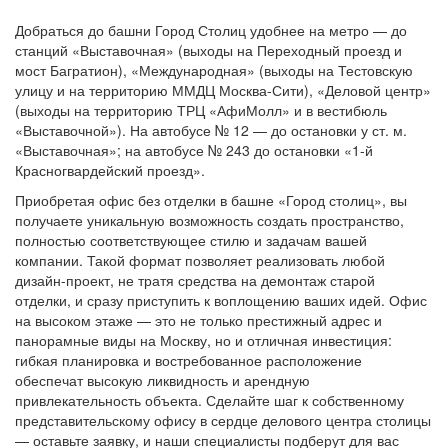
Добраться до башни Город Столиц удобнее на метро — до
станций «Выставочная» (выходы на Переходный проезд и
мост Багратион), «Международная» (выходы на Тестовскую
улицу и на территорию ММДЦ Москва-Сити), «Деловой центр»
(выходы на территорию ТРЦ «АфиМолл» и в вестибюль
«Выставочной»). На автобусе № 12 — до остановки у ст. м.
«Выставочная»; на автобусе № 243 до остановки «1-й
Красногвардейский проезд».
Приобретая офис без отделки в башне «Город столиц», вы
получаете уникальную возможность создать пространство,
полностью соответствующее стилю и задачам вашей
компании. Такой формат позволяет реализовать любой
дизайн-проект, не тратя средства на демонтаж старой
отделки, и сразу приступить к воплощению ваших идей. Офис
на высоком этаже — это не только престижный адрес и
панорамные виды на Москву, но и отличная инвестиция:
гибкая планировка и востребованное расположение
обеспечат высокую ликвидность и арендную
привлекательность объекта. Сделайте шаг к собственному
представительскому офису в сердце делового центра столицы
— оставьте заявку, и наши специалисты подберут для вас