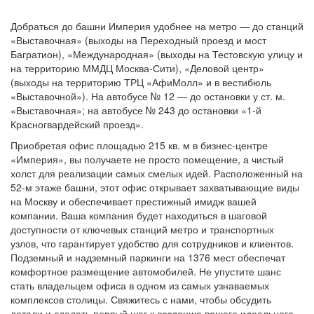
Добраться до башни Империя удобнее на метро — до станций
«Выставочная» (выходы на Переходный проезд и мост
Багратион), «Международная» (выходы на Тестовскую улицу и
на территорию ММДЦ Москва-Сити), «Деловой центр»
(выходы на территорию ТРЦ «АфиМолл» и в вестибюль
«Выставочной»). На автобусе № 12 — до остановки у ст. м.
«Выставочная»; на автобусе № 243 до остановки «1-й
Красногвардейский проезд».
Приобретая офис площадью 215 кв. м в бизнес-центре
«Империя», вы получаете не просто помещение, а чистый
холст для реализации самых смелых идей. Расположенный на
52-м этаже башни, этот офис открывает захватывающие виды
на Москву и обеспечивает престижный имидж вашей
компании. Ваша компания будет находиться в шаговой
доступности от ключевых станций метро и транспортных
узлов, что гарантирует удобство для сотрудников и клиентов.
Подземный и надземный паркинги на 1376 мест обеспечат
комфортное размещение автомобилей. Не упустите шанс
стать владельцем офиса в одном из самых узнаваемых
комплексов столицы. Свяжитесь с нами, чтобы обсудить
детали и сделать первый шаг к созданию вашего идеального