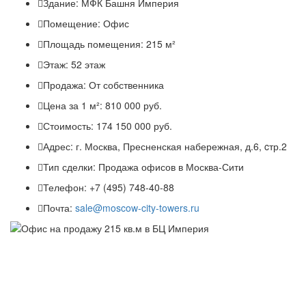
Здание:
МФК Башня Империя
Помещение:
Офис
Площадь помещения:
215 м²
Этаж:
52 этаж
Продажа:
От собственника
Цена за 1 м²:
810 000 руб.
Стоимость:
174 150 000 руб.
Адрес:
г. Москва, Пресненская набережная, д.6, cтр.2
Тип сделки:
Продажа офисов в Москва-Сити
Телефон:
+7 (495) 748-40-88
Почта:
sale@moscow-city-towers.ru
Previous
N