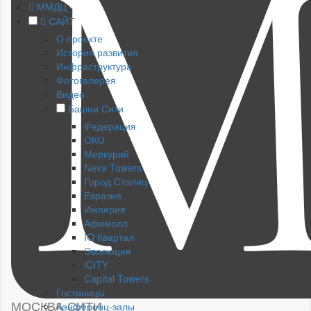
ММДЦ
САЙТ
О проекте
История развития
Инфраструктура
Фотогалерея
Видео
Башни Сити
Федерация
ОКО
Меркурий
Neva Towers
Город Столиц
Евразия
Империя
Афимолл
IQ Квартал
Эволюция
iCITY
Capital Towers
Гостиницы
МОСКВА-СИТИ
Конференц-залы