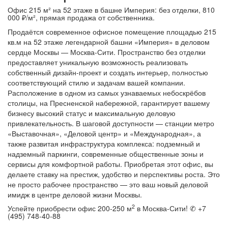
Офис 215 м² на 52 этаже в башне Империя: без отделки, 810
000 ₽/м², прямая продажа от собственника.
Продаётся современное офисное помещение площадью 215
кв.м на 52 этаже легендарной башни «Империя» в деловом
сердце Москвы — Москва-Сити. Пространство без отделки
предоставляет уникальную возможность реализовать
собственный дизайн-проект и создать интерьер, полностью
соответствующий стилю и задачам вашей компании.
Расположение в одном из самых узнаваемых небоскрёбов
столицы, на Пресненской набережной, гарантирует вашему
бизнесу высокий статус и максимальную деловую
привлекательность. В шаговой доступности — станции метро
«Выставочная», «Деловой центр» и «Международная», а
также развитая инфраструктура комплекса: подземный и
надземный паркинги, современные общественные зоны и
сервисы для комфортной работы. Приобретая этот офис, вы
делаете ставку на престиж, удобство и перспективы роста. Это
не просто рабочее пространство — это ваш новый деловой
имидж в центре деловой жизни Москвы.
2
Успейте приобрести офис 200-250 м
в Москва-Сити! ✆ +7
(495) 748-40-88