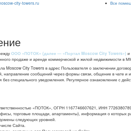
oscow-city-towers.ru
Все помещ
и
ение
 между
ООО «ПОТОК» (далее — «Портал Moscow City Towers»)
и 
нного продаже и аренде коммерческой и жилой недвижимости в М
а Moscow City Towers в адрес Пользователя о заключении догово
ий, направление сообщений через формы связи, общение в чате и 
я без специального уведомления. Регулярное ознакомление с де
тветственностью «ПОТОК», ОГРН 1167746607621, ИНН 7726380789
исы, торговые площади, апартаменты), информация о которых р
е домены следующих уровней.
 числе Сайта.