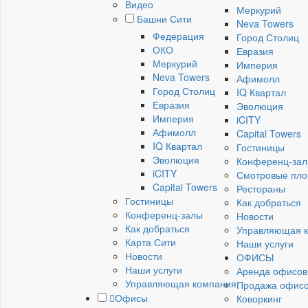
Видео
Меркурий
Башни Сити
Neva Towers
Федерация
Город Столиц
ОКО
Евразия
Меркурий
Империя
Neva Towers
Афимолл
Город Столиц
IQ Квартал
Евразия
Эволюция
Империя
iCITY
Афимолл
Capital Towers
IQ Квартал
Гостиницы
Эволюция
Конференц-за
iCITY
Смотровые пл
Capital Towers
Рестораны
Гостиницы
Как добраться
Конференц-залы
Новости
Как добраться
Управляющая 
Карта Сити
Наши услуги
Новости
ОФИСЫ
Наши услуги
Аренда офисов
Управляющая компания
Продажа офис
Офисы
Коворкинг