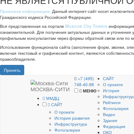
НЕ ЯВЛЯЕТСЯ ПУБЛИЧНОЙ 
Правовая информация:
Данный интернет-сайт носит исключител
Гражданского кодекса Российской Федерации.
Вся представленная на портале
Moscow City Towers
информация, 
ознакомительной. Для получения актуальных данных и уточнения
профильным консультантам через формы обратной связи или по м
Использование функционала сайта (заполнение форм, звонки, эле
включая текстовый и графический контент, являются собственност
правообладателя.
Принять
+7 (495)
САЙТ
748-40-88
О проекте
МОСКВА-СИТИ
История
МЕНЮ
Инфраструктур
ММДЦ
Рейтинги
САЙТ
Фотогалерея
О проекте
Видео
История развития
Здания
Инфраструктура
Федерация
Фотогалерея
ОКО