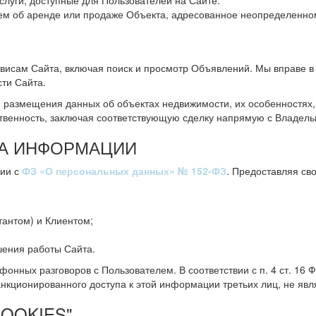
луги, доступные для Пользователей на Сайте.
об аренде или продаже Объекта, адресованное неопределенному
рвисам Сайта, включая поиск и просмотр Объявлений. Мы вправе 
ти Сайта.
размещения данных об объектах недвижимости, их особенностях, 
твенность, заключая соответствующую сделку напрямую с Владель
ТА ИНФОРМАЦИИ
вии с
ФЗ «О персональных данных» № 152-ФЗ
. Предоставляя св
тантом) и Клиентом;
шения работы Сайта.
фонных разговоров с Пользователем. В соответствии с п. 4 ст. 1
ционированного доступа к этой информации третьих лиц, не явл
OOKIES"