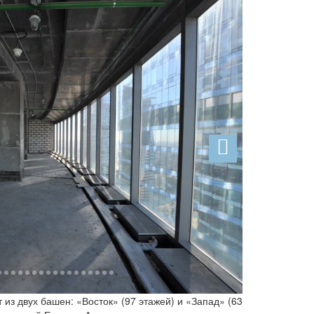
Next
из двух башен: «Восток» (97 этажей) и «Запад» (63