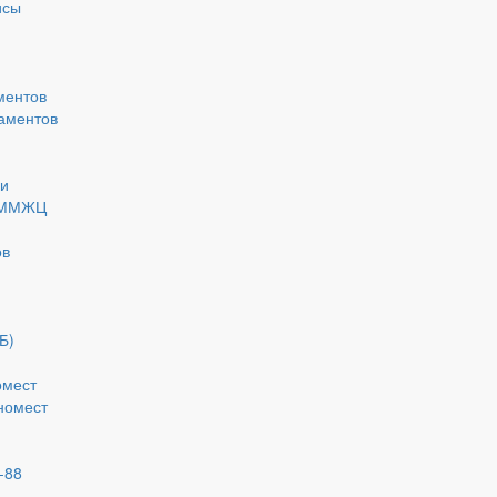
исы
ментов
аментов
ки
 ММЖЦ
ов
Б)
омест
номест
-88