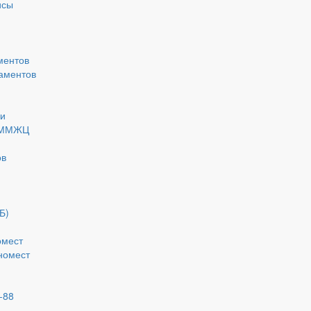
исы
ментов
аментов
ки
 ММЖЦ
ов
Б)
омест
номест
-88