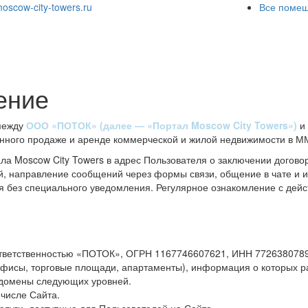
oscow-city-towers.ru
Все помещ
и
ение
 между
ООО «ПОТОК» (далее — «Портал Moscow City Towers»)
и 
нного продаже и аренде коммерческой и жилой недвижимости в М
а Moscow City Towers в адрес Пользователя о заключении догово
ий, направление сообщений через формы связи, общение в чате и 
я без специального уведомления. Регулярное ознакомление с де
тветственностью «ПОТОК», ОГРН 1167746607621, ИНН 7726380789
исы, торговые площади, апартаменты), информация о которых р
е домены следующих уровней.
 числе Сайта.