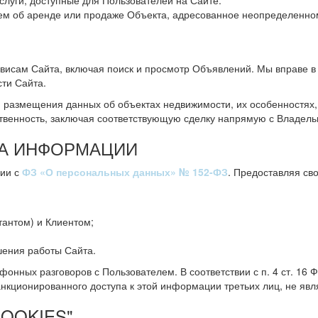
луги, доступные для Пользователей на Сайте.
об аренде или продаже Объекта, адресованное неопределенному
рвисам Сайта, включая поиск и просмотр Объявлений. Мы вправе 
ти Сайта.
размещения данных об объектах недвижимости, их особенностях, 
твенность, заключая соответствующую сделку напрямую с Владель
ТА ИНФОРМАЦИИ
вии с
ФЗ «О персональных данных» № 152-ФЗ
. Предоставляя св
тантом) и Клиентом;
шения работы Сайта.
фонных разговоров с Пользователем. В соответствии с п. 4 ст. 1
ционированного доступа к этой информации третьих лиц, не явл
OOKIES"