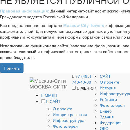
НЕ ЯВЛЯЕТСЯ ПУБЛИЧНОЙ 
Правовая информация:
Данный интернет-сайт носит исключител
Гражданского кодекса Российской Федерации.
Вся представленная на портале
Moscow City Towers
информация, 
ознакомительной. Для получения актуальных данных и уточнения
профильным консультантам через формы обратной связи или по м
Использование функционала сайта (заполнение форм, звонки, эле
включая текстовый и графический контент, являются собственност
правообладателя.
Принять
+7 (495)
САЙТ
748-40-88
О проекте
МОСКВА-СИТИ
История
МЕНЮ
Инфраструктур
ММДЦ
Рейтинги
САЙТ
Фотогалерея
О проекте
Видео
История развития
Здания
Инфраструктура
Федерация
Фотогалерея
ОКО