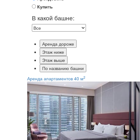
Купить
В какой башне:
Аренда дороже
Этаж ниже
Этаж выше
По названию башни
2
Аренда апартаментов 40 м